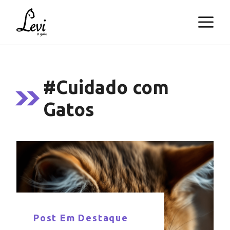
Pular
M
para
o
conteúdo
#Cuidado com
Gatos
Post Em Destaque